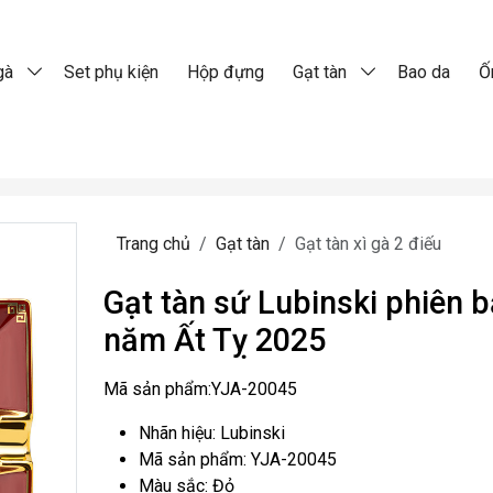
gà
Set phụ kiện
Hộp đựng
Gạt tàn
Bao da
Ố
Trang chủ
Gạt tàn
Gạt tàn xì gà 2 điếu
Gạt tàn sứ Lubinski phiên 
năm Ất Tỵ 2025
Mã sản phẩm:
YJA-20045
Nhãn hiệu: Lubinski
Mã sản phẩm: YJA-20045
Màu sắc: Đỏ