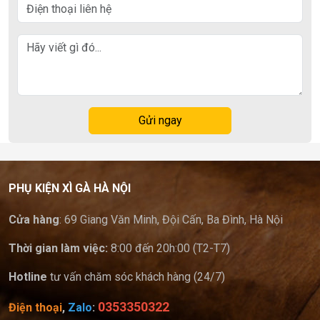
Gửi ngay
PHỤ KIỆN XÌ GÀ HÀ NỘI
Cửa hàng
: 69 Giang Văn Minh, Đội Cấn, Ba Đình, Hà Nội
Thời gian làm việc:
8:00 đến 20h:00 (T2-T7)
Hotline
tư vấn chăm sóc khách hàng (24/7)
0353350322
Điện thoại
,
Zalo
: