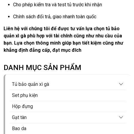
Cho phép kiểm tra và test tủ trước khi nhận
Chính sách đổi trả, giao nhanh toàn quốc
Liên hệ với chúng tôi để được tư vấn lựa chọn tủ bảo
quản xì gà phù hợp với tài chính cũng như nhu cầu của
bạn. Lựa chọn thông minh giúp bạn tiết kiệm cũng như
khẳng định đẳng cấp, đạt mục đích
DANH MỤC SẢN PHẨM
Tủ bảo quản xì gà
Tủ xì gà Cohiba
Set phụ kiện
Tủ xì gà Golden Fire
Hộp đựng
Tủ xì gà mini
Gạt tàn
Tủ xì gà Vinocave
Gạt tàn xì gà 1 điếu
Bao da