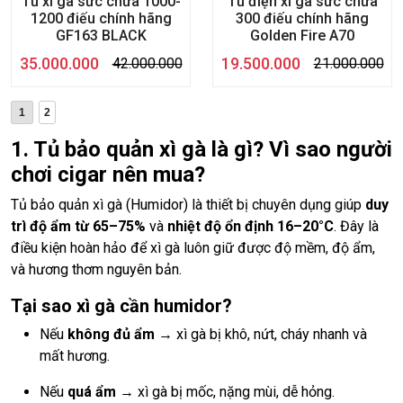
Tủ xì gà sức chứa 1000-
Tủ điện xì gà sức chứa
1200 điếu chính hãng
300 điếu chính hãng
GF163 BLACK
Golden Fire A70
35.000.000
19.500.000
42.000.000
21.000.000
1
2
1. Tủ bảo quản xì gà là gì? Vì sao người
chơi cigar nên mua?
Tủ bảo quản xì gà (Humidor) là thiết bị chuyên dụng giúp
duy
trì độ ẩm từ 65–75%
và
nhiệt độ ổn định 16–20°C
. Đây là
điều kiện hoàn hảo để xì gà luôn giữ được độ mềm, độ ẩm,
và hương thơm nguyên bản.
Tại sao xì gà cần humidor?
Nếu
không đủ ẩm
→ xì gà bị khô, nứt, cháy nhanh và
mất hương.
Nếu
quá ẩm
→ xì gà bị mốc, nặng mùi, dễ hỏng.