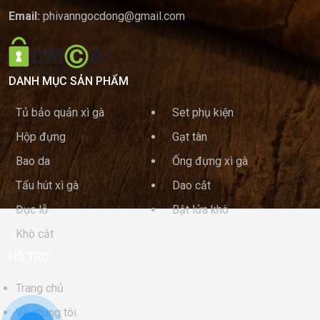
Email:
phivanngocdong@gmail.com
DANH MỤC SẢN PHẨM
Tủ bảo quản xì gà
Set phụ kiện
Hộp đựng
Gạt tàn
Bao da
Ống đựng xì gà
Tẩu hút xì gà
Dao cắt
Đục lỗ
Bật lửa khò
Khò cắt
HỖ TRỢ
Trang chủ
Về chúng tôi