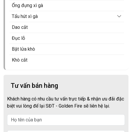
Tủ xì gà rượu vang
Gạt tàn xì gà 2 điếu
Ống đựng xì gà
Tủ điện xì gà Raching
Gạt tàn xì gà 3 điếu
Tẩu hút xì gà
Tủ điện xì gà Afidano
Gạt tàn xì gà 4 điếu
Tẩu Chacom
Dao cắt
Tủ xì gà Lubinski
Tẩu bắt tóp
Đục lỗ
Bật lửa khò
Khò cắt
Tư vấn bán hàng
Khách hàng có nhu cầu tư vấn trực tiếp & nhận ưu đãi đặc
biệt vui lòng để lại SĐT - Golden Fire sẽ liên hệ lại.