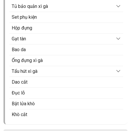
Tủ bảo quản xì gà
Tủ xì gà Cohiba
Set phụ kiện
Tủ xì gà Golden Fire
Hộp đựng
Tủ xì gà mini
Gạt tàn
Tủ xì gà Vinocave
Gạt tàn xì gà 1 điếu
Bao da
Tủ xì gà rượu vang
Gạt tàn xì gà 2 điếu
Ống đựng xì gà
Tủ điện xì gà Raching
Gạt tàn xì gà 3 điếu
Tẩu hút xì gà
Tủ điện xì gà Afidano
Gạt tàn xì gà 4 điếu
Tẩu Chacom
Dao cắt
Tủ xì gà Lubinski
Tẩu bắt tóp
Đục lỗ
Bật lửa khò
Khò cắt