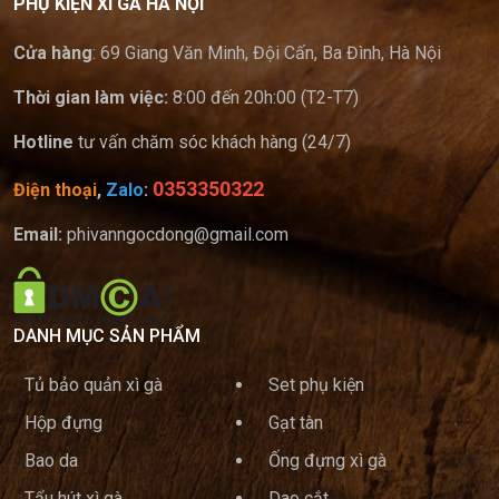
PHỤ KIỆN XÌ GÀ HÀ NỘI
Cửa hàng
: 69 Giang Văn Minh, Đội Cấn, Ba Đình, Hà Nội
Thời gian làm việc:
8:00 đến 20h:00 (T2-T7)
Hotline
tư vấn chăm sóc khách hàng (24/7)
0353350322
Điện thoại
,
Zalo
:
Email:
phivanngocdong@gmail.com
DANH MỤC SẢN PHẨM
Tủ bảo quản xì gà
Set phụ kiện
Hộp đựng
Gạt tàn
Bao da
Ống đựng xì gà
Tẩu hút xì gà
Dao cắt