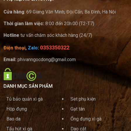
Cửa hàng
: 69 Giang Văn Minh, Đội Cấn, Ba Đình, Hà Nội
Thời gian làm việc:
8:00 đến 20h:00 (T2-T7)
Hotline
tư vấn chăm sóc khách hàng (24/7)
0353350322
Điện thoại
,
Zalo
:
Email:
phivanngocdong@gmail.com
DANH MỤC SẢN PHẨM
Tủ bảo quản xì gà
Set phụ kiện
Hộp đựng
Gạt tàn
Bao da
Ống đựng xì gà
Tẩu hút xì gà
Dao cắt