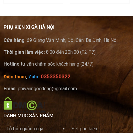
PHỤ KIỆN XÌ GÀ HÀ NỘI
Cửa hàng
: 69 Giang Văn Minh, Đội Cấn, Ba Đình, Hà Nội
Thời gian làm việc:
8:00 đến 20h:00 (T2-T7)
Hotline
tư vấn chăm sóc khách hàng (24/7)
0353350322
Điện thoại
,
Zalo
:
Email:
phivanngocdong@gmail.com
DANH MỤC SẢN PHẨM
Tủ bảo quản xì gà
Set phụ kiện