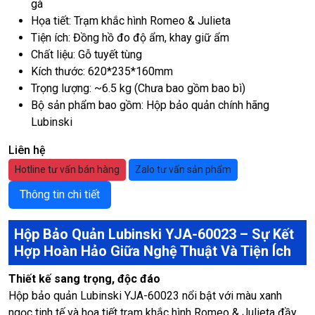
gà
Họa tiết: Trạm khắc hình Romeo & Julieta
Tiện ích: Đồng hồ đo độ ẩm, khay giữ ẩm
Chất liệu: Gỗ tuyết tùng
Kích thước: 620*235*160mm
Trọng lượng: ~6.5 kg (Chưa bao gồm bao bì)
Bộ sản phẩm bao gồm: Hộp bảo quản chính hãng
Lubinski
Liên hệ
Hotline tư vấn bán hàng
Zalo tư vấn sản phẩm
Thông tin chi tiết
Hộp Bảo Quản Lubinski YJA-60023 – Sự Kết
Hợp Hoàn Hảo Giữa Nghệ Thuật Và Tiện Ích
Thiết kế sang trọng, độc đáo
Hộp bảo quản Lubinski YJA-60023 nổi bật với màu xanh
ngọc tinh tế và họa tiết trạm khắc hình Romeo & Julieta đầy