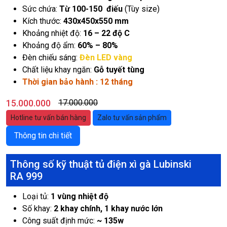
Sức chứa:
Từ 100-150 điếu
(Tùy size)
Kích thước:
430x450x550 mm
Khoảng nhiệt độ:
16 – 22 độ C
Khoảng độ ẩm:
60% – 80%
Đèn chiếu sáng:
Đèn LED vàng
Chất liệu khay ngăn:
Gỗ tuyết tùng
Thời gian bảo hành : 12 tháng
15.000.000
17.000.000
Hotline tư vấn bán hàng
Zalo tư vấn sản phẩm
Thông tin chi tiết
Thông số kỹ thuật tủ điện xì gà Lubinski
RA 999
Loại tủ:
1 vùng nhiệt độ
Số khay:
2 khay chính, 1 khay nước lớn
Công suất định mức:
~ 135w