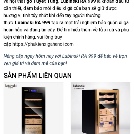
và nội thất
gỗ Tuyết Tùng
,
Lubinski RA 999
là khoản đầu tư
cần thiết, đảm bảo mỗi điếu xì gà của bạn sẽ giữ được
hương vị tinh túy nhất khi đến tay người thưởng
thức.
Lubinski RA 999
tạo ra một trải nghiệm bảo quản xì gà
hoàn hảo và đáng tin cậy. Để tìm hiểu thêm về tủ xì gà và phụ
kiện chính hãng, vui lòng truy
cập
https://phukienxigahanoi.com
Nâng cấp ngay hôm nay với Lubinski RA 999 để bảo vệ trọn
vẹn giá trị và đam mê của bạn!
SẢN PHẨM LIÊN QUAN