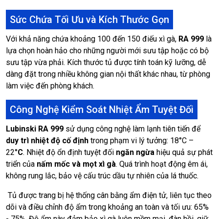
Sức Chứa Tối Ưu và Kích Thước Gọn
Với khả năng chứa khoảng 100 đến 150 điếu xì gà,
RA 999
là
lựa chọn hoàn hảo cho những người mới sưu tập hoặc có bộ
sưu tập vừa phải. Kích thước tủ được tính toán kỹ lưỡng, dễ
dàng đặt trong nhiều không gian nội thất khác nhau, từ phòng
làm việc đến phòng khách.
Công Nghệ Kiểm Soát Nhiệt Ẩm Tuyệt Đối
Lubinski RA 999
sử dụng công nghệ làm lạnh tiên tiến để
duy trì nhiệt độ cố định
trong phạm vi lý tưởng: 18°C –
22°
C
. Nhiệt độ ổn định tuyệt đối
ngăn ngừa
hiệu quả sự phát
triển của
nấm mốc và mọt xì gà
. Quá trình hoạt động êm ái,
không rung lắc, bảo vệ cấu trúc dầu tự nhiên của lá thuốc.
Tủ được trang bị hệ thống cân bằng ẩm điện tử, liên tục theo
dõi và điều chỉnh độ ẩm trong khoảng an toàn và tối ưu: 65%
- 75%. Độ ẩm này đảm bảo xì gà luôn mềm mại, đàn hồi, giữ