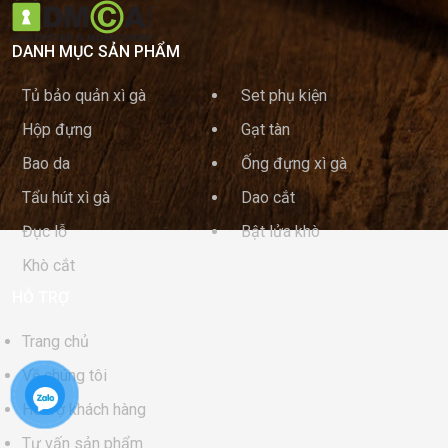
DANH MỤC SẢN PHẨM
Tủ bảo quản xì gà
Set phụ kiện
Hộp đựng
Gạt tàn
Bao da
Ống đựng xì gà
Tẩu hút xì gà
Dao cắt
Đục lỗ
Bật lửa khò
Khò cắt
HỖ TRỢ
Trang chủ
Về chúng tôi
Hỗ trợ khách hàng
Tư vấn sản phẩm