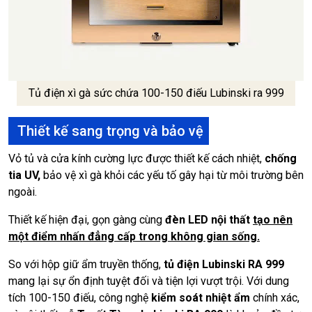
Tủ điện xì gà sức chứa 100-150 điếu Lubinski ra 999
Thiết kế sang trọng và bảo vệ
Vỏ tủ và cửa kính cường lực được thiết kế cách nhiệt,
chống
tia UV,
bảo vệ xì gà khỏi các yếu tố gây hại từ môi trường bên
ngoài.
Thiết kế hiện đại, gọn gàng cùng
đèn LED nội thất
tạo nên
một điểm nhấn đẳng cấp trong không gian sống.
So với hộp giữ ẩm truyền thống,
tủ điện Lubinski RA 999
mang lại sự ổn định tuyệt đối và tiện lợi vượt trội. Với dung
tích 100-150 điếu, công nghệ
kiểm soát nhiệt ẩm
chính xác,