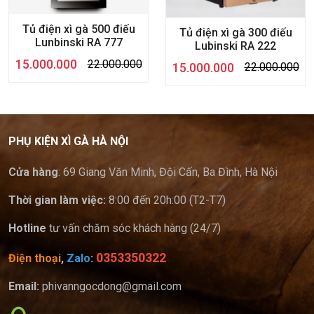
Tủ điện xì gà 500 điếu
Tủ điện xì gà 300 điếu
Lunbinski RA 777
Lubinski RA 222
15.000.000
22.000.000
15.000.000
22.000.000
PHỤ KIỆN XÌ GÀ HÀ NỘI
Cửa hàng
: 69 Giang Văn Minh, Đội Cấn, Ba Đình, Hà Nội
Thời gian làm việc:
8:00 đến 20h:00 (T2-T7)
Hotline
tư vấn chăm sóc khách hàng (24/7)
0353350322
Điện thoại
,
Zalo
:
Email:
phivanngocdong@gmail.com