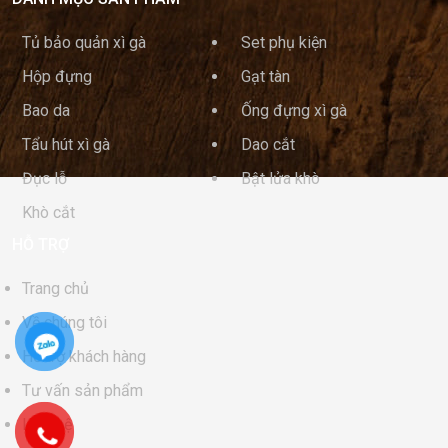
Tủ bảo quản xì gà
Set phụ kiện
Hộp đựng
Gạt tàn
Bao da
Ống đựng xì gà
Tẩu hút xì gà
Dao cắt
Đục lỗ
Bật lửa khò
Khò cắt
HỖ TRỢ
Trang chủ
Về chúng tôi
Hỗ trợ khách hàng
Tư vấn sản phẩm
Liên hệ