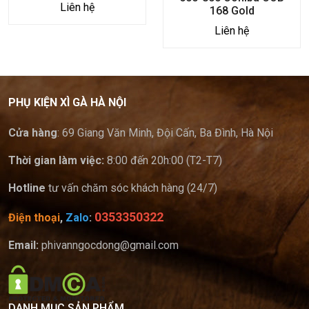
Liên hệ
168 Gold
Liên hệ
PHỤ KIỆN XÌ GÀ HÀ NỘI
Cửa hàng
: 69 Giang Văn Minh, Đội Cấn, Ba Đình, Hà Nội
Thời gian làm việc:
8:00 đến 20h:00 (T2-T7)
Hotline
tư vấn chăm sóc khách hàng (24/7)
0353350322
Điện thoại
,
Zalo
:
Email:
phivanngocdong@gmail.com
DANH MỤC SẢN PHẨM