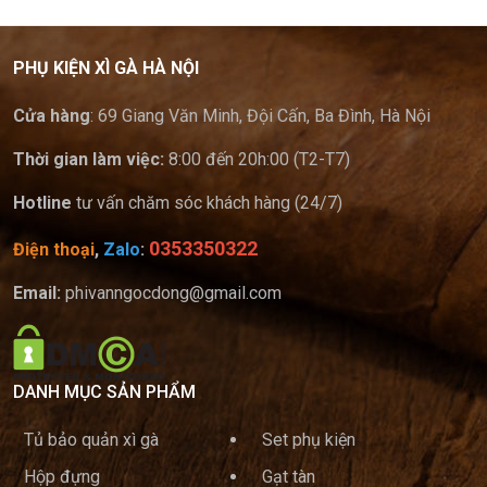
PHỤ KIỆN XÌ GÀ HÀ NỘI
Cửa hàng
: 69 Giang Văn Minh, Đội Cấn, Ba Đình, Hà Nội
Thời gian làm việc:
8:00 đến 20h:00 (T2-T7)
Hotline
tư vấn chăm sóc khách hàng (24/7)
0353350322
Điện thoại
,
Zalo
:
Email:
phivanngocdong@gmail.com
DANH MỤC SẢN PHẨM
Tủ bảo quản xì gà
Set phụ kiện
Hộp đựng
Gạt tàn