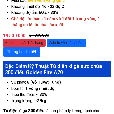
Màu sắc:
Đen viền vàng gold
Khoảng nhiệt độ:
16 - 22 độ C
Khoảng độ ẩm:
60% - 80%
Chế độ bảo hành 1 năm và 1 đổi 1 trong vòng 1
tháng do lỗi từ nhà sản xuất
19.500.000
21.000.000
Hotline tư vấn bán hàng
Zalo tư vấn sản phẩm
Thông tin chi tiết
Đặc Điểm Kỹ Thuật Tủ điện xì gà sức chứa
300 điếu Golden Fire A70
Số khay:
6 (Gỗ Tuyết Tùng)
Loại tủ:
1 vùng nhiệt độ
Tiêu thụ điện:
~ 80W
Trọng lượng:
~27kg
Tủ điện xì gà 300 điếu
là sản phẩm lý tưởng dành cho