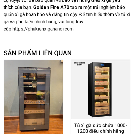
cụ tuyệt vời để bảo quản và bảo vệ những điếu xì gà yêu
thích của bạn.
Golden Fire A70
tạo ra một trải nghiệm bảo
quản xì gà hoàn hảo và đáng tin cậy. Để tìm hiểu thêm về tủ xì
gà và phụ kiện chính hãng, vui lòng truy
cập
https://phukienxigahanoi.com
SẢN PHẨM LIÊN QUAN
Tủ xì gà sức chứa 1000-
1200 điếu chính hãng